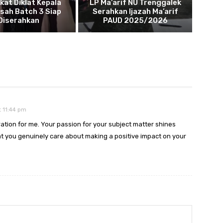
ikat Diklat Kepala
LP Ma’arif NU Trenggalek
sah Batch 3 Siap
Serahkan Ijazah Ma’arif
Diserahkan
PAUD 2025/2026
 11:44 pm
ration for me. Your passion for your subject matter shines
hat you genuinely care about making a positive impact on your