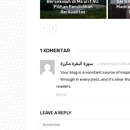
Bersekolah di Ma’arif NU,
Sertif
Pilihan Pendidikan
Madra
Berkualitas
1 KOMENTAR
سورة البقرة مكررة
3 September 2024 At
Your blog is a constant source of inspi
through in every post, and it’s clear t
readers.
BALAS
LEAVE A REPLY