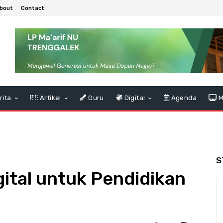
bout
Contact
rita
Artikel
Guru
Digital
Agenda
M
S
gital untuk Pendidikan