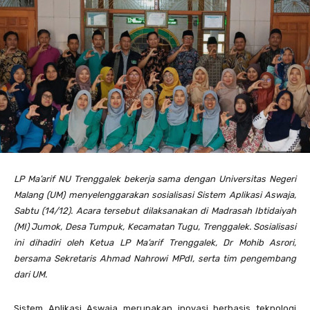
LP Ma’arif NU Trenggalek bekerja sama dengan Universitas Negeri
Malang (UM) menyelenggarakan sosialisasi Sistem Aplikasi Aswaja,
Sabtu (14/12). Acara tersebut dilaksanakan di Madrasah Ibtidaiyah
(MI) Jumok, Desa Tumpuk, Kecamatan Tugu, Trenggalek. Sosialisasi
ini dihadiri oleh Ketua LP Ma’arif Trenggalek, Dr Mohib Asrori,
bersama Sekretaris Ahmad Nahrowi MPdI, serta tim pengembang
dari UM.
Sistem Aplikasi Aswaja merupakan inovasi berbasis teknologi