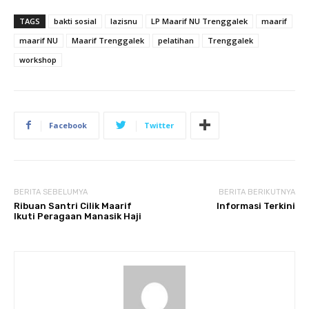
TAGS
bakti sosial
lazisnu
LP Maarif NU Trenggalek
maarif
maarif NU
Maarif Trenggalek
pelatihan
Trenggalek
workshop
Facebook
Twitter
BERITA SEBELUMYA
BERITA BERIKUTNYA
Ribuan Santri Cilik Maarif
Informasi Terkini
Ikuti Peragaan Manasik Haji