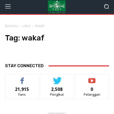
Beranda
Label
Wakaf
Tag:
wakaf
STAY CONNECTED
21,915
2,508
0
Fans
Pengikut
Pelanggan
- Advertisement -