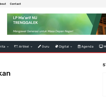
bout
Contact
rita
Artikel
Guru
Digital
Agenda
M
S
kan