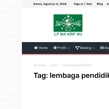
Kamis, Agustus 6, 2026
Sign in / Join
Blog
A
Home
Profil
Bidang
Be
Beranda
Label
Lembaga pendidikan
Tag:
lembaga pendidi