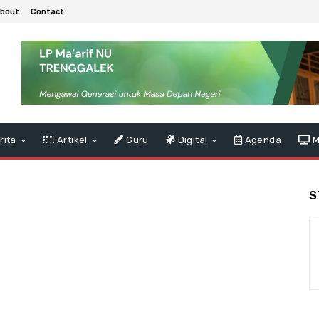
bout
Contact
rita
Artikel
Guru
Digital
Agenda
M
S