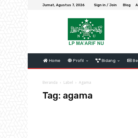
Jumat, Agustus 7, 2026
Sign in / Join
Blog
A
Home
Profil
Bidang
Be
Beranda
Label
Agama
Tag:
agama