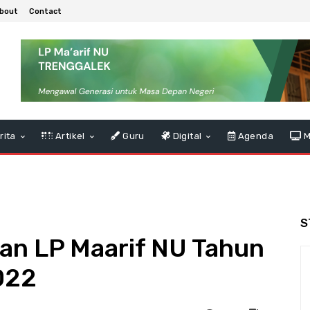
bout
Contact
rita
Artikel
Guru
Digital
Agenda
M
S
an LP Maarif NU Tahun
022