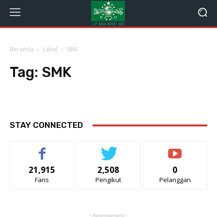
Beranda
Label
SMK
Tag:
SMK
STAY CONNECTED
21,915
2,508
0
Fans
Pengikut
Pelanggan
- Advertisement -