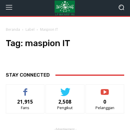
Beranda
Label
Maspion IT
Tag:
maspion IT
STAY CONNECTED
21,915
2,508
0
Fans
Pengikut
Pelanggan
- Advertisement -