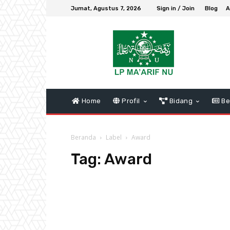
Jumat, Agustus 7, 2026
Sign in / Join
Blog
A
Home
Profil
Bidang
Be
Beranda
Label
Award
Tag:
Award