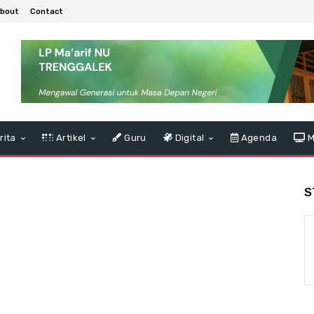
bout
Contact
rita
Artikel
Guru
Digital
Agenda
M
S